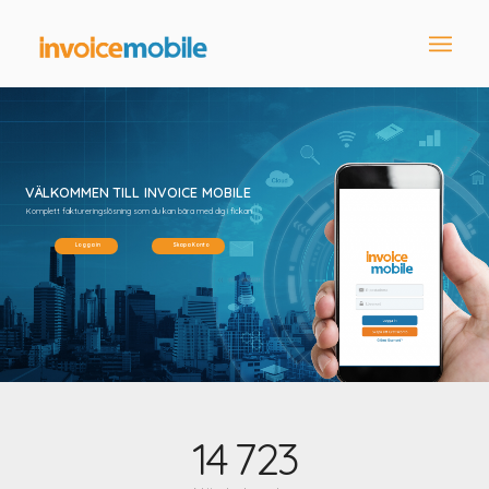
VÄLKOMMEN TILL INVOICE MOBILE
Komplett faktureringslösning som du kan bära med dig i fickan
Logga in
Skapa Konto
14
723