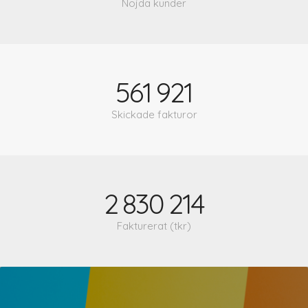
Nöjda kunder
561
921
Skickade fakturor
2
830
214
Fakturerat (tkr)