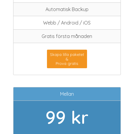
Automatisk Backup
Webb / Android / iOS
Gratis första månaden
Skapa lilla paketet
&
Prova gratis
Mellan
99 kr