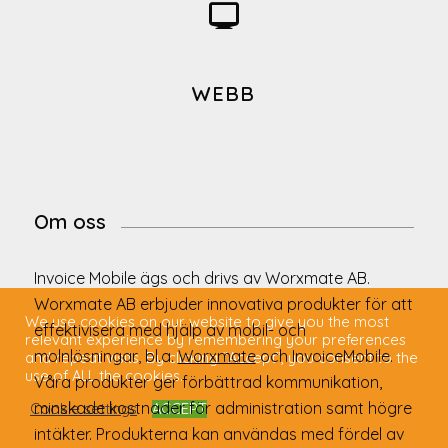
WEBB
Om oss
Invoice Mobile ägs och drivs av Worxmate AB.
Worxmate AB erbjuder innovativa produkter för att
We use cookies on our website to give you the most
effektivisera med hjälp av mobil- och
relevant experience by remembering your preferences
molnlösningar, bl.a.
Worxmate
och InvoiceMobile.
and repeat visits. By clicking “Accept”, you consent to the
use of ALL the cookies.
Våra produkter ger förbättrad kommunikation,
minskade kostnader för administration samt högre
Cookie settings
ACCEPT
intäkter. Produkterna kan användas med fördel av