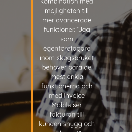
kombination med
möjligheten till
mer avancerade
funktioner. ”Jag
som
egenföretagare
inom skogsbruket
behöver bara de
mest enkla
funktionerna och
med Invoice
Mobile ser
fakturan till
kunden snygg och