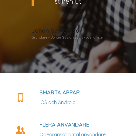
stilren ut”
Johan Gustafsson
Grundare - Johan Gustafsson Skogstjänster
SMARTA APPAR
iOS och Android
FLERA ANVÄNDARE
Obegränsat antal användare